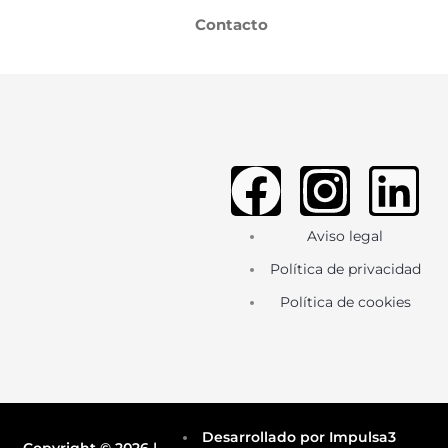
Contacto
F
I
L
a
n
i
Aviso legal
c
s
n
Política de privacidad
Política de cookies
e
t
k
b
a
e
o
g
d
Desarrollado por Impulsa3
Copyright © 2026 |