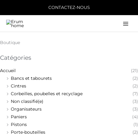
Aller
CONTACTEZ-NOUS
au
contenu
Main
Men
Boutique
Catégories
Accueil
(21)
Bancs et tabourets
(2)
Cintres
(2)
Corbeilles, poubelles et recyclage
(7)
Non classifié(e)
(3)
Organisateurs
(3)
Paniers
(4)
Pistons
(1)
Porte-bouteilles
(2)