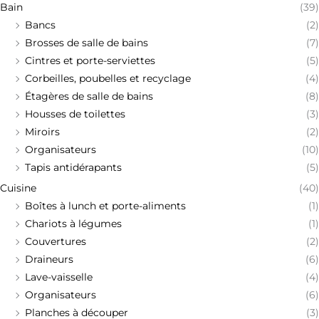
Bain
(39)
Bancs
(2)
Brosses de salle de bains
(7)
Cintres et porte-serviettes
(5)
Corbeilles, poubelles et recyclage
(4)
Étagères de salle de bains
(8)
Housses de toilettes
(3)
Miroirs
(2)
Organisateurs
(10)
Tapis antidérapants
(5)
Cuisine
(40)
Boîtes à lunch et porte-aliments
(1)
Chariots à légumes
(1)
Couvertures
(2)
Draineurs
(6)
Lave-vaisselle
(4)
Organisateurs
(6)
Planches à découper
(3)