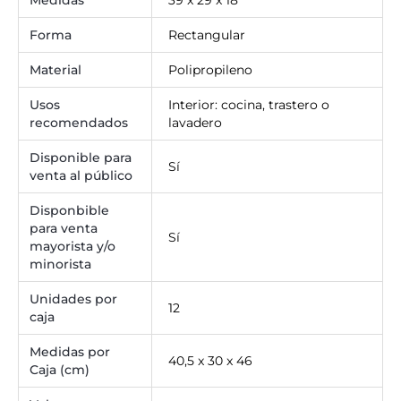
Medidas
39 x 29 x 18
Forma
Rectangular
Material
Polipropileno
Usos
Interior: cocina, trastero o
recomendados
lavadero
Disponible para
Sí
venta al público
Disponbible
para venta
Sí
mayorista y/o
minorista
Unidades por
12
caja
Medidas por
40,5 x 30 x 46
Caja (cm)