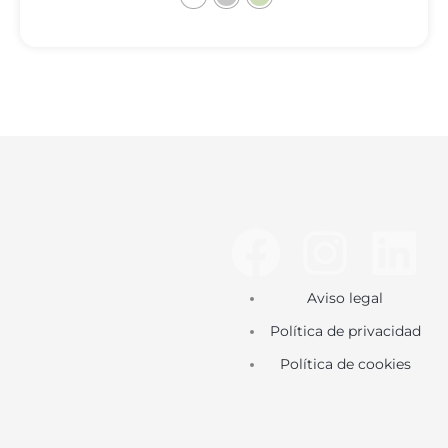
F
I
L
a
n
i
Aviso legal
c
s
n
Política de privacidad
Política de cookies
e
t
k