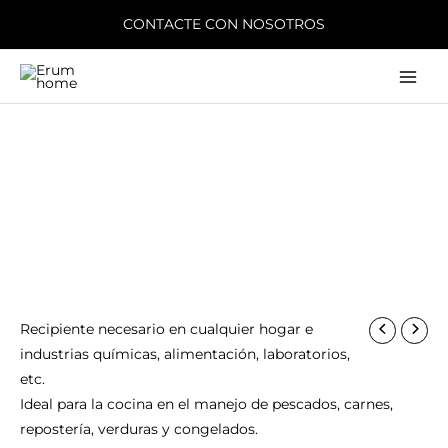
Ir
CONTACTE CON NOSOTROS
al
contenido
Main
Men
Recipiente necesario en cualquier hogar e
industrias químicas, alimentación, laboratorios,
etc.
Ideal para la cocina en el manejo de pescados, carnes,
repostería, verduras y congelados.