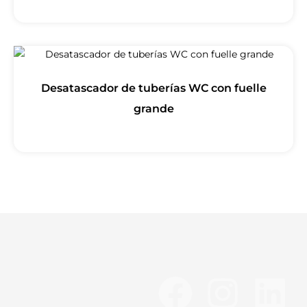
Desatascador de tuberías WC con fuelle
grande
F
I
L