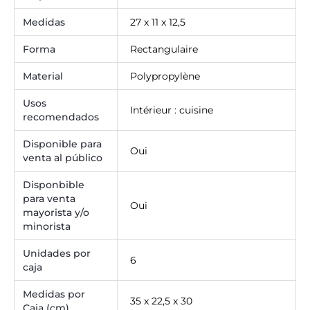
Medidas
27 x 11 x 12,5
Forma
Rectangulaire
Material
Polypropylène
Usos
Intérieur : cuisine
recomendados
Disponible para
Oui
venta al público
Disponbible
para venta
Oui
mayorista y/o
minorista
Unidades por
6
caja
Medidas por
35 x 22,5 x 30
Caja (cm)