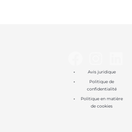
F
I
L
a
n
i
Avis juridique
c
s
n
Politique de
confidentialité
e
t
k
Politique en matière
de cookies
b
a
e
o
g
d